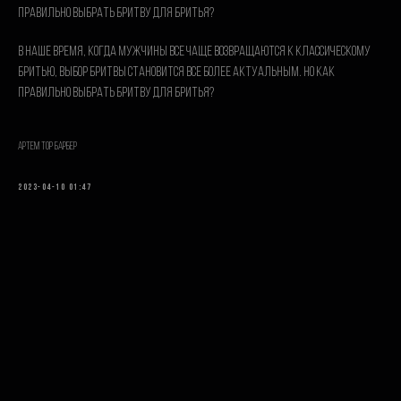
правильно выбрать бритву для бритья?
В наше время, когда мужчины все чаще возвращаются к классическому
бритью, выбор бритвы становится все более актуальным. Но как
правильно выбрать бритву для бритья?
Артем TOP барбер
2023-04-10 01:47