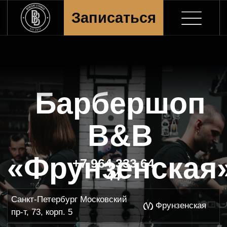
Записаться
Барбершоп
B&B
«Фрунзенская»
+7 964 333 64
44
Санкт-Петербург Московский
Фрунзенская
пр-т, 73, корп. 5
Построить маршрут