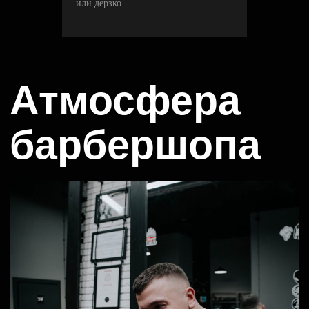
или дерзко.
Оформить
Стильный черный конверт — как приятный бонус,
чтобы не заниматься упаковкой подарка
Барберы B&B
«фрунзенская»