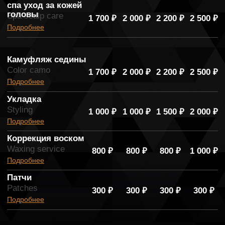
Атмосфера
барбершопа