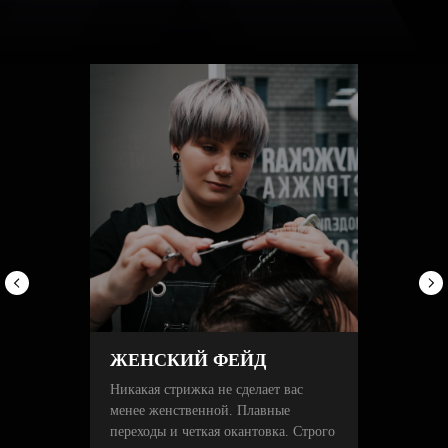
Подарите
стильную
внешность
своим
В барбершопе можно оформить сертификат
близким
на услуги B&B
Карты
номиналом
от 1 000 до 5
000
₽
Можно
ЖЕНСКИЙ ФЕЙД
потратить
на любые
Никакая стрижка не сделает вас
услуги
Работают в
менее женственной. Плавные
любом
переходы и четкая окантовка. Строго
барбершопе
сети