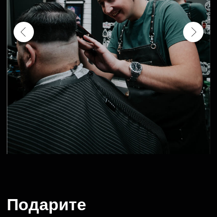
Отзывы B&B
«фрунзенская»