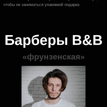
Контакты
B&b
Барбершоп в Санкт‑Петербурге
Парикмахерская в Санкт‑Петербурге
Московский пр-т, 73, корп. 5
Фрунзенская
+7 964 333
64 44
Построить маршрут
Записаться