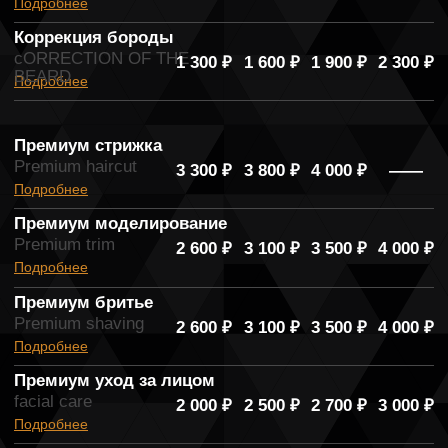
Коррекция воском
Waxing service
800
₽
800
₽
800
₽
1 000
₽
Подробнее
Патчи
Patches
300
₽
300
₽
300
₽
300
₽
Подробнее