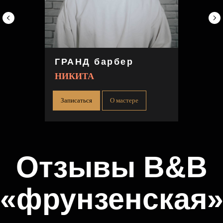
+7 964 333 64 44
ГРАНД барбер
Главная
НИКИТА
B&B «Фрунзенская»
Записаться
О мастере
B&B «Академическая»
B&B «Черная речка»
Обучение
Блог
Политика конфиденциальности
Пользовательское соглашение
© «B&B» 2022-2026